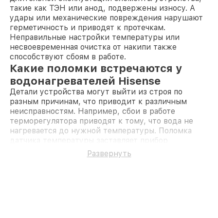
такие как ТЭН или анод, подвержены износу. А
удары или механические повреждения нарушают
герметичность и приводят к протечкам.
Неправильные настройки температуры или
несвоевременная очистка от накипи также
способствуют сбоям в работе.
Какие поломки встречаются у
водонагревателей Hisense
Детали устройства могут выйти из строя по
разным причинам, что приводит к различным
неисправностям. Например, сбои в работе
терморегулятора приводят к тому, что вода не
нагревается до нужной температуры. Поломка
датчика температуры заставляет прибор
неправильно отображать показатели. Протечка
Развернуть
воды может быть вызвана повреждением
прокладки или износом фланца. Проблемы с
подачей воды сигнализируют о засорении
трубопровода или неисправном клапане давления.
В случае отказа ТЭНа нагрев воды становится
невозможным. В каждой из этих ситуаций