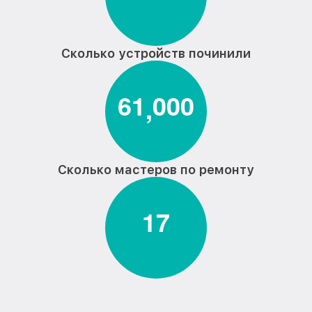
Замена термостата водонагревателя
от 590₽
Hisense
Замена клапана давления
от 990₽
водонагревателя Hisense
Сколько устройств починили
Замена индикаторной лампы
от 600₽
водонагревателя Hisense
6
1
0
0
0
,
Замена терморегулятора
от 550₽
водонагревателя Hisense
Замена ТЭН водонагревателя Hisense
от 2800₽
Сколько мастеров по ремонту
1
7