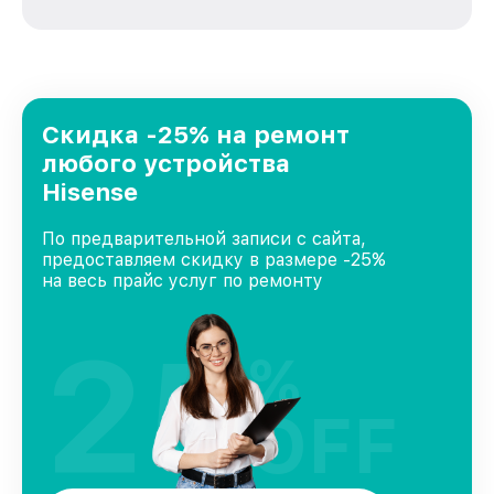
вне зависимости от сложности поломки. Мы
стремимся к тому, чтобы каждый клиент был
удовлетворен скоростью и качеством
предоставляемых услуг. Наша цель — стать
лучшим сервисным центром Hisense в городе
Казани, постоянно повышая уровень доверия
Скидка -25% на ремонт
и лояльности наших клиентов.
любого устройства
Hisense
По предварительной записи с сайта,
предоставляем скидку в размере -25%
на весь прайс услуг по ремонту
25
%
OFF