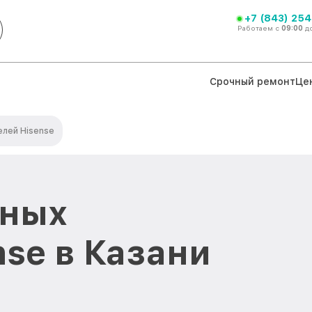
+7 (843) 254
Работаем с
09:00
д
Срочный ремонт
Це
елей Hisense
чных
nse в Казани