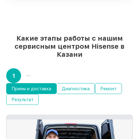
качественные реплики на ваш выбор
–
для любого бюджета
85%
работ в течение пары часов, если
мастер приступает к сервису сразу
Какие этапы работы с нашим
сервисным центром Hisense в
Казани
1
Прием и доставка
Диагностика
Ремонт
Результат