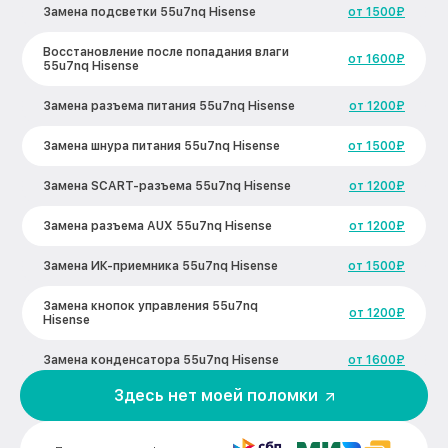
Замена подсветки 55u7nq Hisense
от 1500₽
Восстановление после попадания влаги
от 1600₽
55u7nq Hisense
Замена разъема питания 55u7nq Hisense
от 1200₽
Замена шнура питания 55u7nq Hisense
от 1500₽
Замена SCART-разъема 55u7nq Hisense
от 1200₽
Замена разъема AUX 55u7nq Hisense
от 1200₽
Замена ИК-приемника 55u7nq Hisense
от 1500₽
Замена кнопок управления 55u7nq
от 1200₽
Hisense
Замена конденсатора 55u7nq Hisense
от 1600₽
Здесь нет моей поломки
Замена платы обработки видеосигнала
от 1800₽
55u7nq Hisense