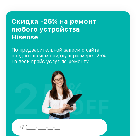
удовлетворен скоростью и качеством
предоставляемых услуг. Наша цель — стать
лучшим сервисным центром Hisense в городе
Казани, постоянно повышая уровень доверия
Скидка -25% на ремонт
и лояльности наших клиентов.
любого устройства
Hisense
По предварительной записи с сайта,
предоставляем скидку в размере -25%
на весь прайс услуг по ремонту
25
%
OFF